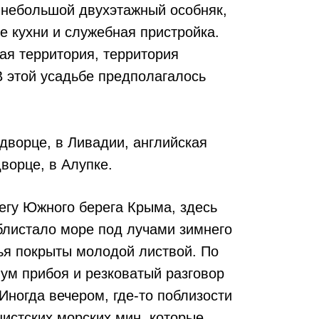
 небольшой двухэтажный особняк,
 кухни и служебная пристройка.
я территория, территория
 этой усадьбе предполагалось
дворце, в Ливадии, английская
ворце, в Алупке.
гу Южного берега Крыма, здесь
блистало море под лучами зимнего
вья покрыты молодой листвой. По
шум прибоя и резковатый разговор
Иногда вечером, где-то поблизости
истских морских мин, которые