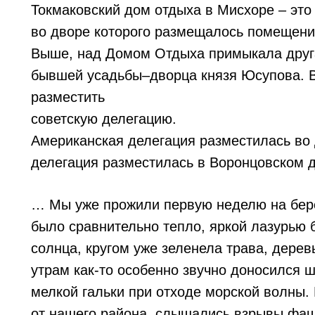
Токмаковский дом отдыха в Мисхоре – это
во дворе которого размещалось помещение
Выше, над Домом Отдыха примыкала друга
бывшей усадьбы–дворца князя Юсупова. В
разместить
советскую делегацию.
Американская делегация разместилась во 
делегация разместилась в Воронцовском д
… Мы уже прожили первую неделю на бере
было сравнительно тепло, яркой лазурью 
солнца, кругом уже зеленела трава, дере
утрам как-то особенно звучно доносился 
мелкой гальки при отходе морской волны. 
от нашего района, слышались взрывы фаш